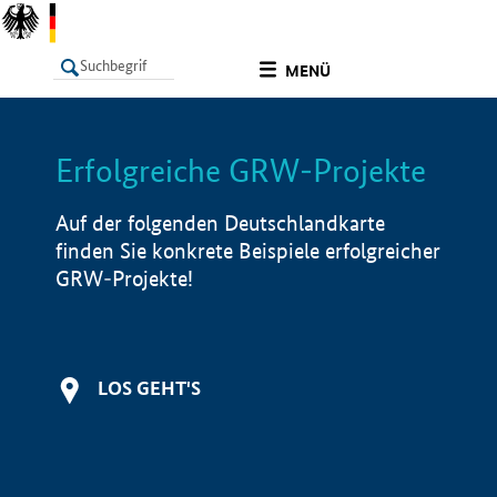
undefined
MENÜ
Erfolgreiche GRW-Projekte
LISTE
Filter
Info
Auf der folgenden Deutschlandkarte
finden Sie konkrete Beispiele erfolgreicher
GRW-Projekte!
LOS GEHT'S