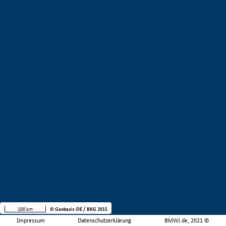
100 km
© Geobasis-DE / BKG 2015
Impressum
Datenschutzerklärung
BMWi.de, 2021 ©