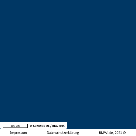
100 km
© Geobasis-DE / BKG 2015
Impressum
Datenschutzerklärung
BMWi.de, 2021 ©