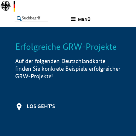
undefined
MENÜ
Erfolgreiche GRW-Projekte
LISTE
Filter
Info
Auf der folgenden Deutschlandkarte
finden Sie konkrete Beispiele erfolgreicher
GRW-Projekte!
LOS GEHT'S