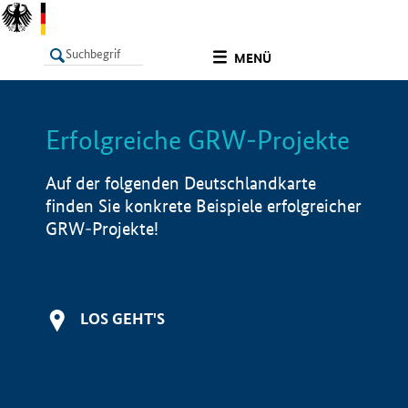
undefined
MENÜ
Erfolgreiche GRW-Projekte
LISTE
Filter
Info
Auf der folgenden Deutschlandkarte
finden Sie konkrete Beispiele erfolgreicher
GRW-Projekte!
LOS GEHT'S