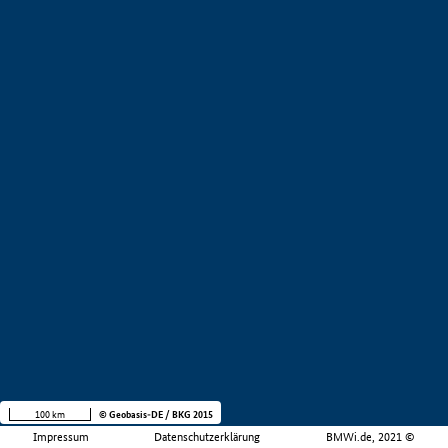
100 km
© Geobasis-DE / BKG 2015
Impressum
Datenschutzerklärung
BMWi.de, 2021 ©