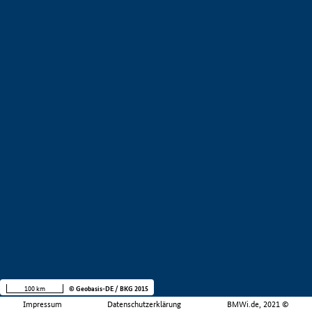
100 km
© Geobasis-DE / BKG 2015
Impressum
Datenschutzerklärung
BMWi.de, 2021 ©