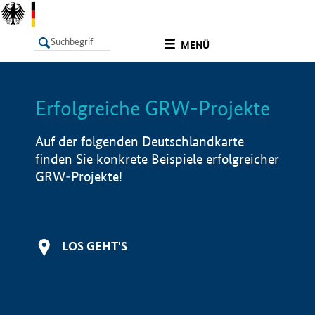
undefined
MENÜ
Erfolgreiche GRW-Projekte
LISTE
Filter
Info
Auf der folgenden Deutschlandkarte
finden Sie konkrete Beispiele erfolgreicher
GRW-Projekte!
LOS GEHT'S