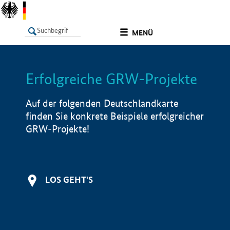
undefined
MENÜ
Erfolgreiche GRW-Projekte
LISTE
Filter
Info
Auf der folgenden Deutschlandkarte
finden Sie konkrete Beispiele erfolgreicher
GRW-Projekte!
LOS GEHT'S