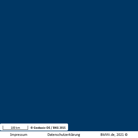
100 km
© Geobasis-DE / BKG 2015
Impressum
Datenschutzerklärung
BMWi.de, 2021 ©