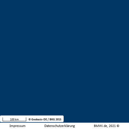
100 km
© Geobasis-DE / BKG 2015
Impressum
Datenschutzerklärung
BMWi.de, 2021 ©