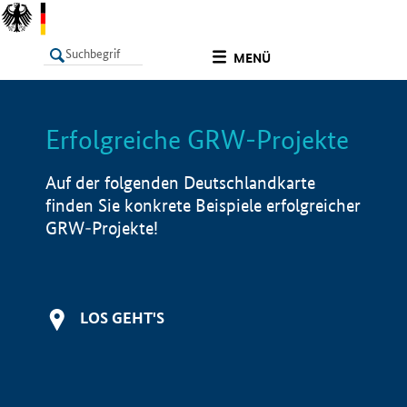
undefined
MENÜ
Erfolgreiche GRW-Projekte
LISTE
Filter
Info
Auf der folgenden Deutschlandkarte
finden Sie konkrete Beispiele erfolgreicher
GRW-Projekte!
LOS GEHT'S