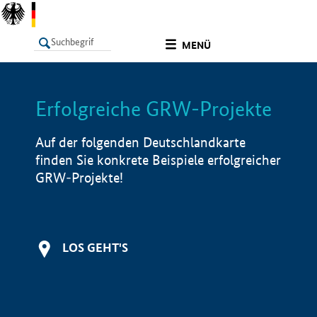
undefined
MENÜ
Erfolgreiche GRW-Projekte
LISTE
Filter
Info
Auf der folgenden Deutschlandkarte
finden Sie konkrete Beispiele erfolgreicher
GRW-Projekte!
LOS GEHT'S