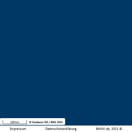
100 km
© Geobasis-DE / BKG 2015
Impressum
Datenschutzerklärung
BMWi.de, 2021 ©