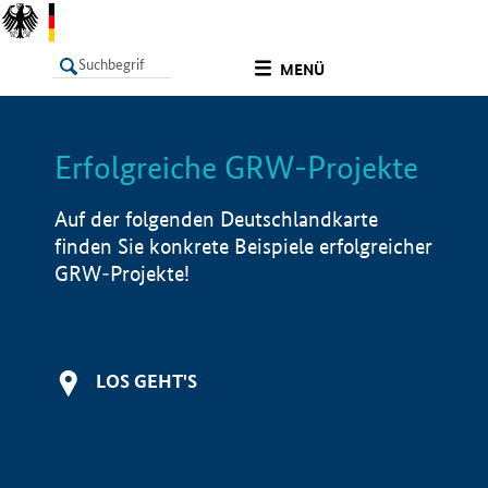
undefined
MENÜ
Erfolgreiche GRW-Projekte
LISTE
Filter
Info
Auf der folgenden Deutschlandkarte
finden Sie konkrete Beispiele erfolgreicher
GRW-Projekte!
LOS GEHT'S