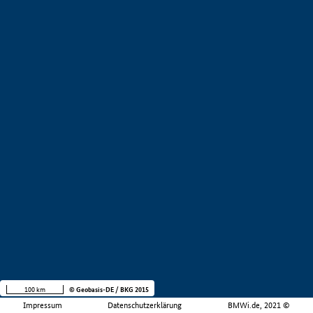
100 km
© Geobasis-DE / BKG 2015
Impressum
Datenschutzerklärung
BMWi.de, 2021 ©