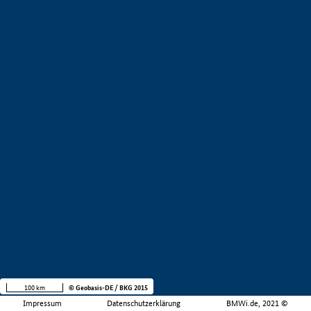
100 km
© Geobasis-DE / BKG 2015
Impressum
Datenschutzerklärung
BMWi.de, 2021 ©