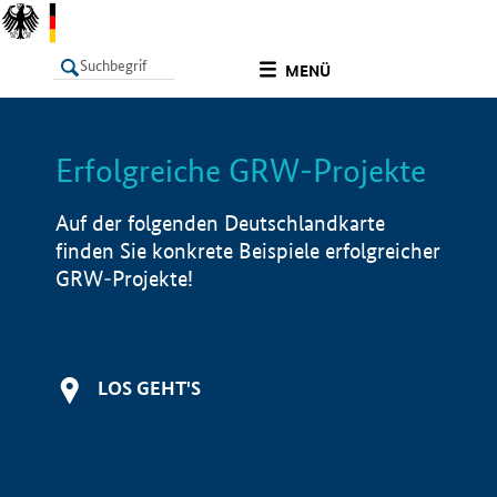
undefined
MENÜ
Erfolgreiche GRW-Projekte
LISTE
Filter
Info
Auf der folgenden Deutschlandkarte
finden Sie konkrete Beispiele erfolgreicher
GRW-Projekte!
LOS GEHT'S