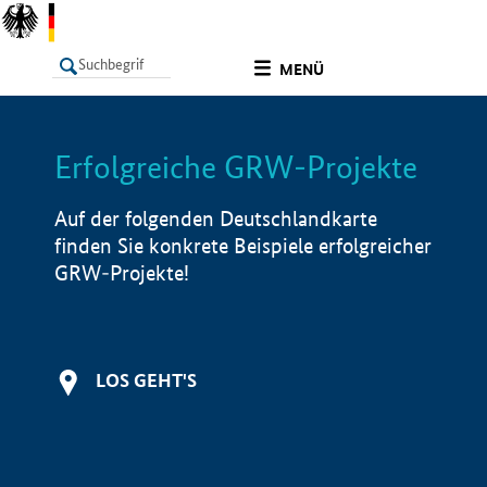
undefined
MENÜ
Erfolgreiche GRW-Projekte
LISTE
Filter
Info
Auf der folgenden Deutschlandkarte
finden Sie konkrete Beispiele erfolgreicher
GRW-Projekte!
LOS GEHT'S