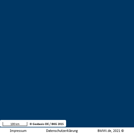
100 km
© Geobasis-DE / BKG 2015
Impressum
Datenschutzerklärung
BMWi.de, 2021 ©