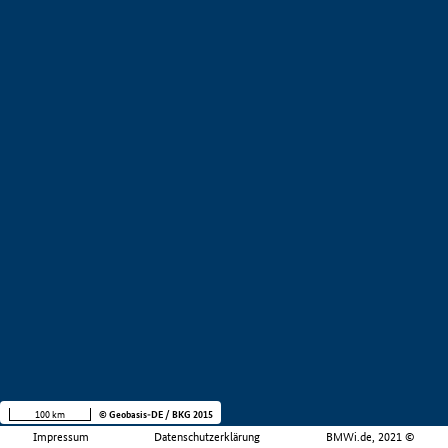
100 km
© Geobasis-DE / BKG 2015
Impressum
Datenschutzerklärung
BMWi.de, 2021 ©