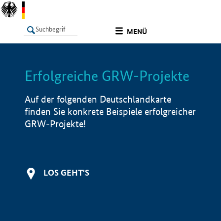
undefined
MENÜ
Erfolgreiche GRW-Projekte
LISTE
Filter
Info
Auf der folgenden Deutschlandkarte
finden Sie konkrete Beispiele erfolgreicher
GRW-Projekte!
LOS GEHT'S