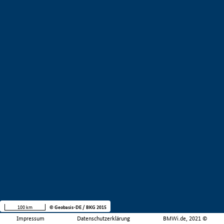
100 km
© Geobasis-DE / BKG 2015
Impressum
Datenschutzerklärung
BMWi.de, 2021 ©