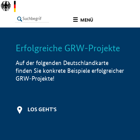
undefined
MENÜ
Erfolgreiche GRW-Projekte
LISTE
Filter
Info
Auf der folgenden Deutschlandkarte
finden Sie konkrete Beispiele erfolgreicher
GRW-Projekte!
LOS GEHT'S