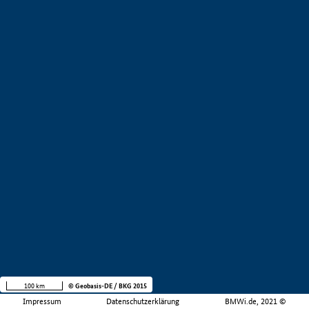
100 km
© Geobasis-DE / BKG 2015
Impressum
Datenschutzerklärung
BMWi.de, 2021 ©