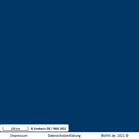
100 km
© Geobasis-DE / BKG 2015
Impressum
Datenschutzerklärung
BMWi.de, 2021 ©