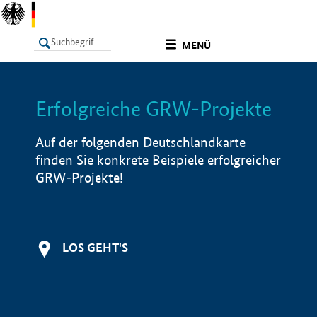
undefined
MENÜ
Erfolgreiche GRW-Projekte
LISTE
Filter
Info
Auf der folgenden Deutschlandkarte
finden Sie konkrete Beispiele erfolgreicher
GRW-Projekte!
LOS GEHT'S