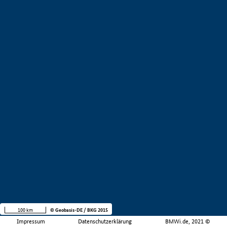
100 km
© Geobasis-DE / BKG 2015
Impressum
Datenschutzerklärung
BMWi.de, 2021 ©