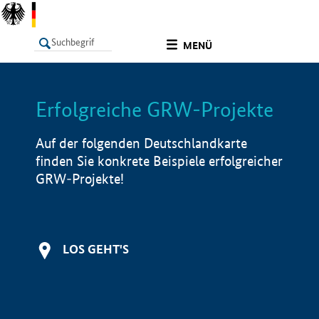
undefined
MENÜ
Erfolgreiche GRW-Projekte
LISTE
Filter
Info
Auf der folgenden Deutschlandkarte
finden Sie konkrete Beispiele erfolgreicher
GRW-Projekte!
LOS GEHT'S