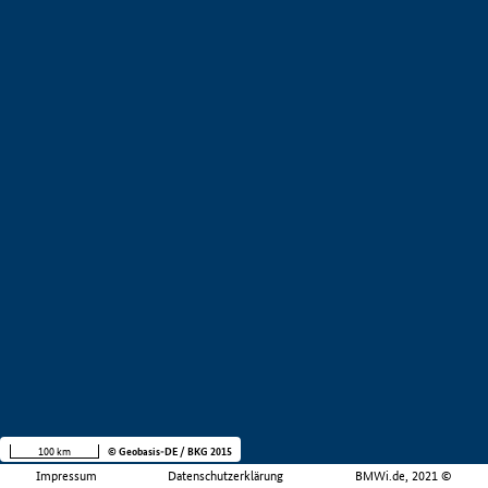
100 km
© Geobasis-DE / BKG 2015
Impressum
Datenschutzerklärung
BMWi.de, 2021 ©