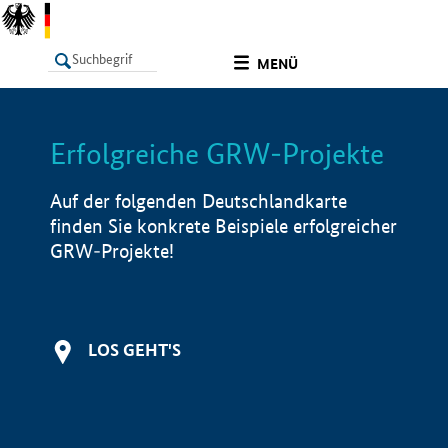
undefined
MENÜ
Erfolgreiche GRW-Projekte
LISTE
Filter
Info
Auf der folgenden Deutschlandkarte
finden Sie konkrete Beispiele erfolgreicher
GRW-Projekte!
LOS GEHT'S