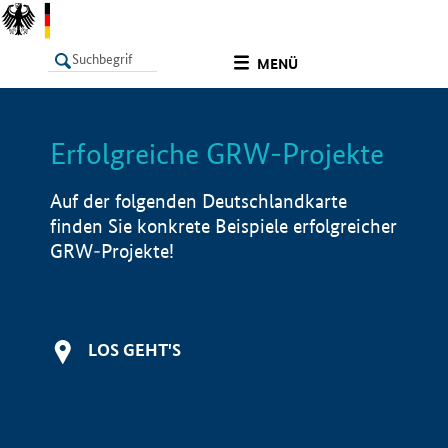
undefined
MENÜ
Erfolgreiche GRW-Projekte
LISTE
Filter
Info
Auf der folgenden Deutschlandkarte
finden Sie konkrete Beispiele erfolgreicher
GRW-Projekte!
LOS GEHT'S