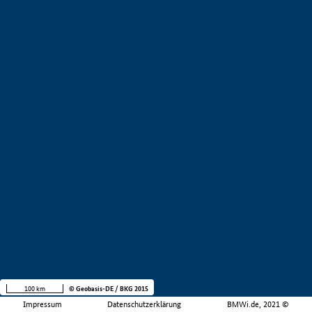
100 km
© Geobasis-DE / BKG 2015
Impressum
Datenschutzerklärung
BMWi.de, 2021 ©