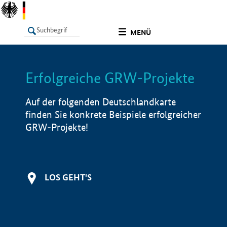
undefined
MENÜ
Erfolgreiche GRW-Projekte
LISTE
Filter
Info
Auf der folgenden Deutschlandkarte
finden Sie konkrete Beispiele erfolgreicher
GRW-Projekte!
LOS GEHT'S