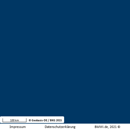
100 km
© Geobasis-DE / BKG 2015
Impressum
Datenschutzerklärung
BMWi.de, 2021 ©