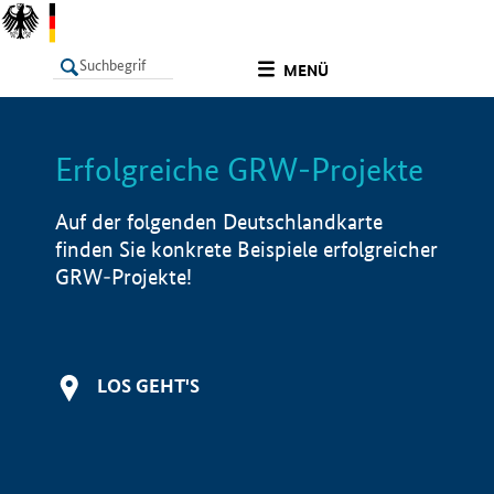
undefined
MENÜ
Erfolgreiche GRW-Projekte
LISTE
Filter
Info
Auf der folgenden Deutschlandkarte
finden Sie konkrete Beispiele erfolgreicher
GRW-Projekte!
LOS GEHT'S