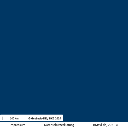
100 km
© Geobasis-DE / BKG 2015
Impressum
Datenschutzerklärung
BMWi.de, 2021 ©