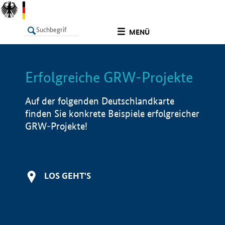
undefined
MENÜ
Erfolgreiche GRW-Projekte
LISTE
Filter
Info
Auf der folgenden Deutschlandkarte
finden Sie konkrete Beispiele erfolgreicher
GRW-Projekte!
LOS GEHT'S