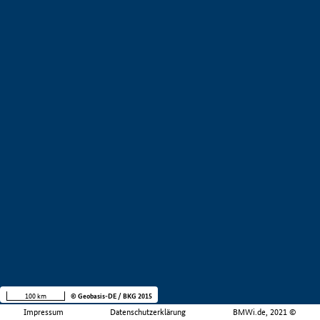
100 km
© Geobasis-DE / BKG 2015
Impressum
Datenschutzerklärung
BMWi.de, 2021 ©