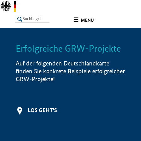
undefined
MENÜ
Erfolgreiche GRW-Projekte
LISTE
Filter
Info
Auf der folgenden Deutschlandkarte
finden Sie konkrete Beispiele erfolgreicher
GRW-Projekte!
LOS GEHT'S