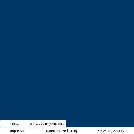
100 km
© Geobasis-DE / BKG 2015
Impressum
Datenschutzerklärung
BMWi.de, 2021 ©