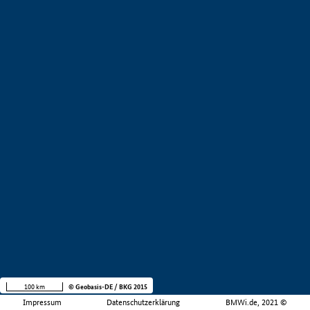
100 km
© Geobasis-DE / BKG 2015
Impressum
Datenschutzerklärung
BMWi.de, 2021 ©