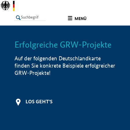
undefined
MENÜ
Erfolgreiche GRW-Projekte
LISTE
Filter
Info
Auf der folgenden Deutschlandkarte
finden Sie konkrete Beispiele erfolgreicher
GRW-Projekte!
LOS GEHT'S