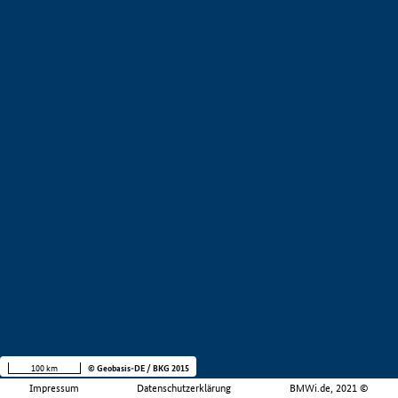
100 km
© Geobasis-DE / BKG 2015
Impressum
Datenschutzerklärung
BMWi.de, 2021 ©