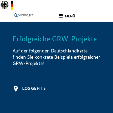
undefined
MENÜ
Erfolgreiche GRW-Projekte
LISTE
Filter
Info
Auf der folgenden Deutschlandkarte
finden Sie konkrete Beispiele erfolgreicher
GRW-Projekte!
LOS GEHT'S