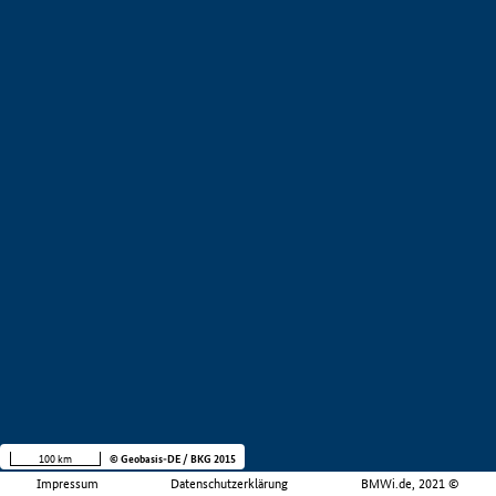
100 km
© Geobasis-DE / BKG 2015
Impressum
Datenschutzerklärung
BMWi.de, 2021 ©