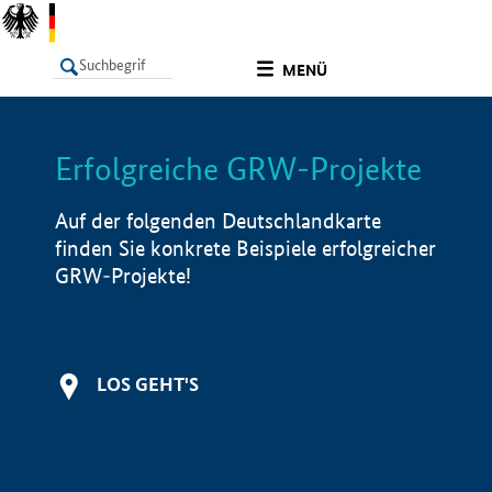
undefined
MENÜ
Erfolgreiche GRW-Projekte
LISTE
Filter
Info
Auf der folgenden Deutschlandkarte
finden Sie konkrete Beispiele erfolgreicher
GRW-Projekte!
LOS GEHT'S