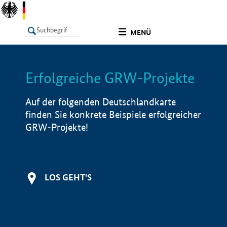
undefined
MENÜ
Erfolgreiche GRW-Projekte
LISTE
Filter
Info
Auf der folgenden Deutschlandkarte
finden Sie konkrete Beispiele erfolgreicher
GRW-Projekte!
LOS GEHT'S