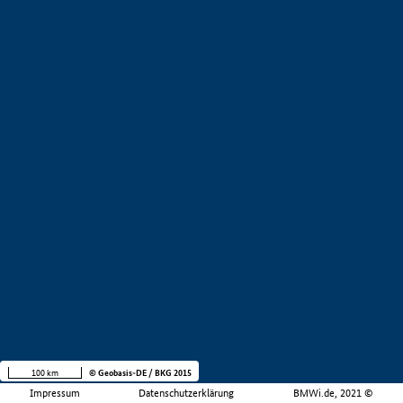
100 km
© Geobasis-DE / BKG 2015
Impressum
Datenschutzerklärung
BMWi.de, 2021 ©