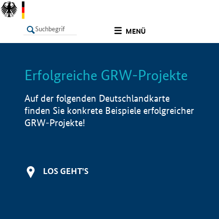
undefined
MENÜ
Erfolgreiche GRW-Projekte
LISTE
Filter
Info
Auf der folgenden Deutschlandkarte
finden Sie konkrete Beispiele erfolgreicher
GRW-Projekte!
LOS GEHT'S