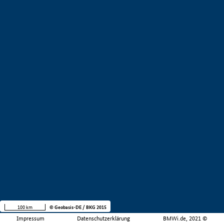
100 km
© Geobasis-DE / BKG 2015
Impressum
Datenschutzerklärung
BMWi.de, 2021 ©