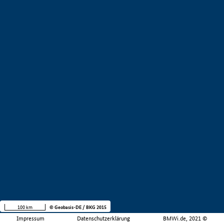
100 km
© Geobasis-DE / BKG 2015
Impressum
Datenschutzerklärung
BMWi.de, 2021 ©