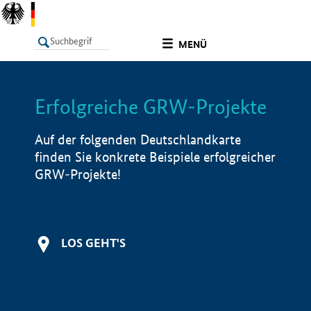
undefined
MENÜ
Erfolgreiche GRW-Projekte
LISTE
Filter
Info
Auf der folgenden Deutschlandkarte
finden Sie konkrete Beispiele erfolgreicher
GRW-Projekte!
LOS GEHT'S