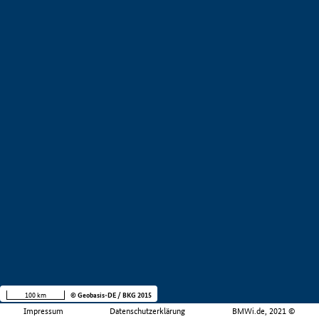
100 km
© Geobasis-DE / BKG 2015
Impressum
Datenschutzerklärung
BMWi.de, 2021 ©