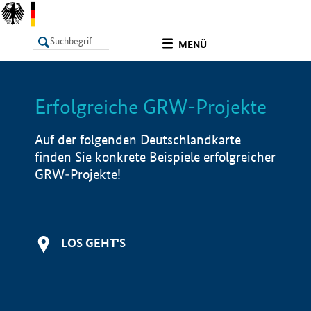
undefined
MENÜ
Erfolgreiche GRW-Projekte
LISTE
Filter
Info
Auf der folgenden Deutschlandkarte
finden Sie konkrete Beispiele erfolgreicher
GRW-Projekte!
LOS GEHT'S