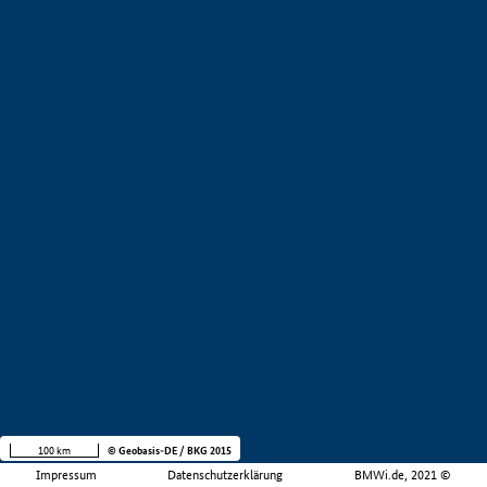
100 km
© Geobasis-DE / BKG 2015
Impressum
Datenschutzerklärung
BMWi.de, 2021 ©