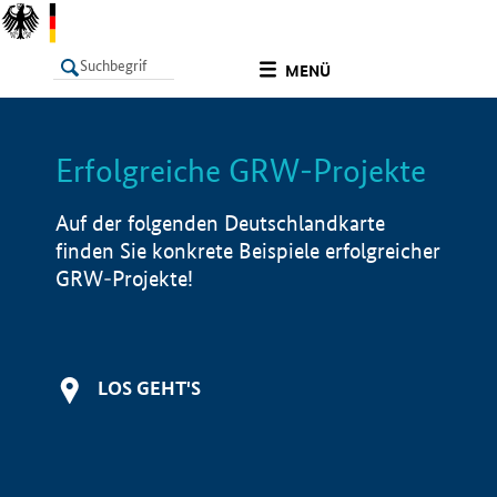
undefined
MENÜ
Erfolgreiche GRW-Projekte
LISTE
Filter
Info
Auf der folgenden Deutschlandkarte
finden Sie konkrete Beispiele erfolgreicher
GRW-Projekte!
LOS GEHT'S