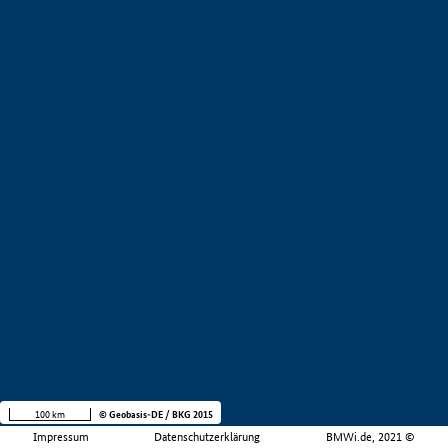
100 km
© Geobasis-DE / BKG 2015
Impressum
Datenschutzerklärung
BMWi.de, 2021 ©