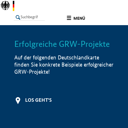
undefined
MENÜ
Erfolgreiche GRW-Projekte
LISTE
Filter
Info
Auf der folgenden Deutschlandkarte
finden Sie konkrete Beispiele erfolgreicher
GRW-Projekte!
LOS GEHT'S