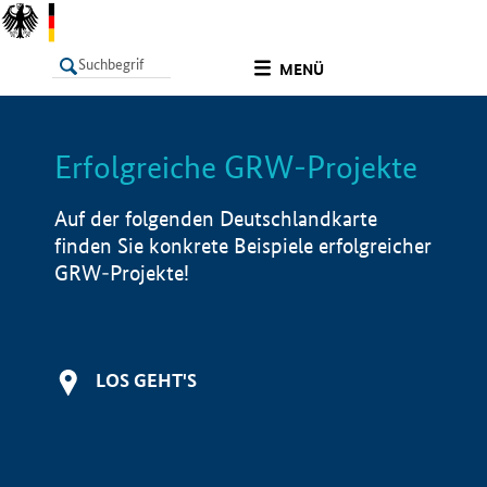
undefined
MENÜ
Erfolgreiche GRW-Projekte
LISTE
Filter
Info
Auf der folgenden Deutschlandkarte
finden Sie konkrete Beispiele erfolgreicher
GRW-Projekte!
LOS GEHT'S