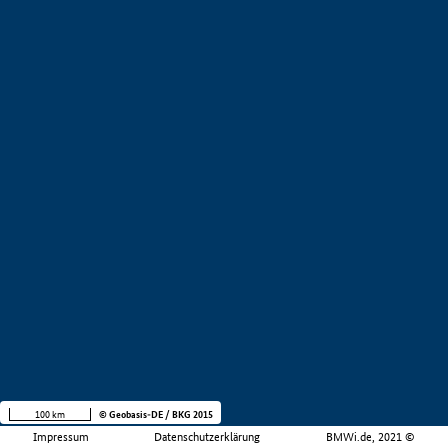
100 km
© Geobasis-DE / BKG 2015
Impressum
Datenschutzerklärung
BMWi.de, 2021 ©