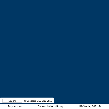
100 km
© Geobasis-DE / BKG 2015
Impressum
Datenschutzerklärung
BMWi.de, 2021 ©