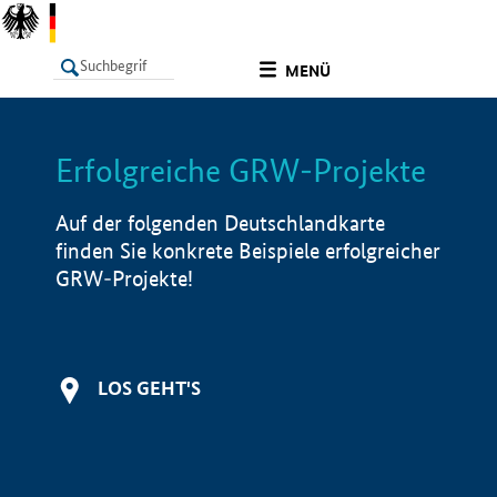
undefined
MENÜ
Erfolgreiche GRW-Projekte
LISTE
Filter
Info
Auf der folgenden Deutschlandkarte
finden Sie konkrete Beispiele erfolgreicher
GRW-Projekte!
LOS GEHT'S