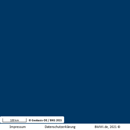
100 km
© Geobasis-DE / BKG 2015
Impressum
Datenschutzerklärung
BMWi.de, 2021 ©