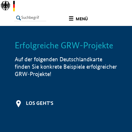
undefined
MENÜ
Erfolgreiche GRW-Projekte
LISTE
Filter
Info
Auf der folgenden Deutschlandkarte
finden Sie konkrete Beispiele erfolgreicher
GRW-Projekte!
LOS GEHT'S