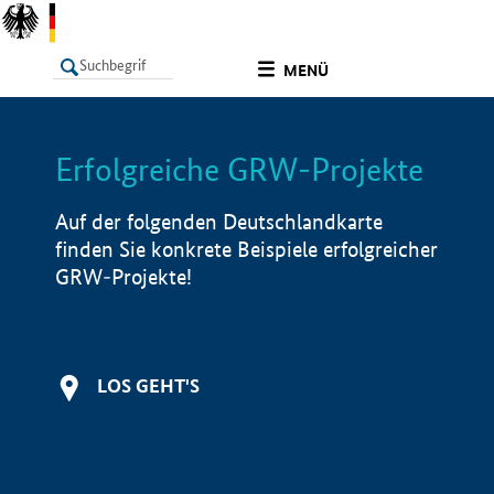
undefined
MENÜ
Erfolgreiche GRW-Projekte
LISTE
Filter
Info
Auf der folgenden Deutschlandkarte
finden Sie konkrete Beispiele erfolgreicher
GRW-Projekte!
LOS GEHT'S