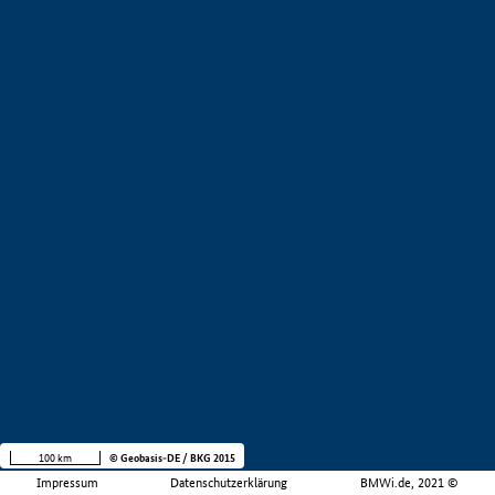
100 km
© Geobasis-DE / BKG 2015
Impressum
Datenschutzerklärung
BMWi.de, 2021 ©