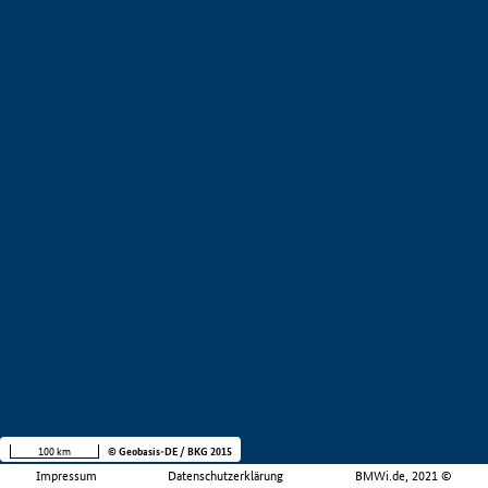
100 km
© Geobasis-DE / BKG 2015
Impressum
Datenschutzerklärung
BMWi.de, 2021 ©