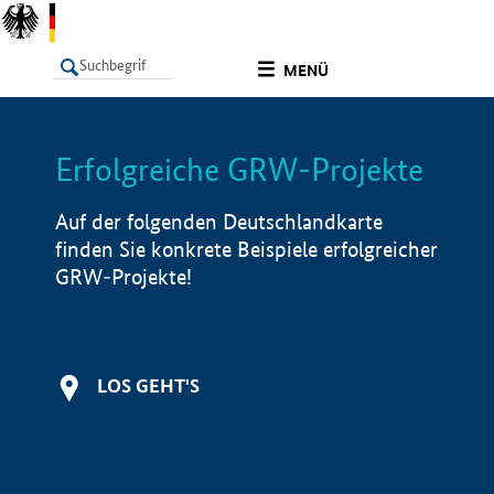
undefined
MENÜ
Erfolgreiche GRW-Projekte
LISTE
Filter
Info
Auf der folgenden Deutschlandkarte
finden Sie konkrete Beispiele erfolgreicher
GRW-Projekte!
LOS GEHT'S