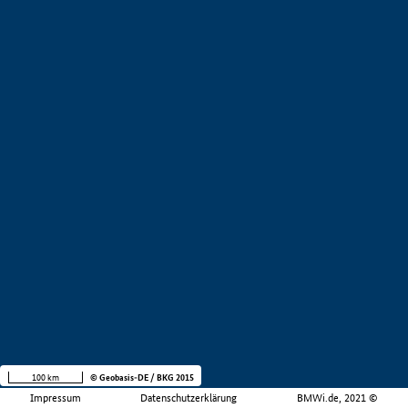
100 km
© Geobasis-DE / BKG 2015
Impressum
Datenschutzerklärung
BMWi.de, 2021 ©