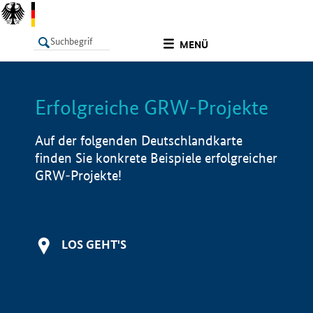
undefined
MENÜ
Erfolgreiche GRW-Projekte
LISTE
Filter
Info
Auf der folgenden Deutschlandkarte
finden Sie konkrete Beispiele erfolgreicher
GRW-Projekte!
LOS GEHT'S