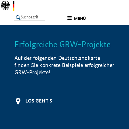
undefined
MENÜ
Erfolgreiche GRW-Projekte
LISTE
Filter
Info
Auf der folgenden Deutschlandkarte
finden Sie konkrete Beispiele erfolgreicher
GRW-Projekte!
LOS GEHT'S