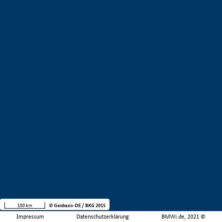
100 km
© Geobasis-DE / BKG 2015
Impressum
Datenschutzerklärung
BMWi.de, 2021 ©