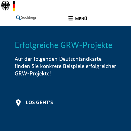
undefined
MENÜ
Erfolgreiche GRW-Projekte
LISTE
Filter
Info
Auf der folgenden Deutschlandkarte
finden Sie konkrete Beispiele erfolgreicher
GRW-Projekte!
LOS GEHT'S