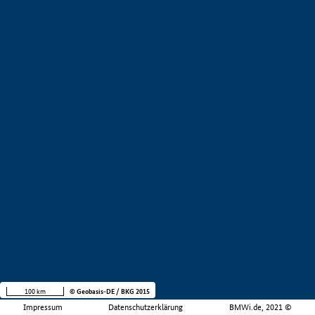
100 km
© Geobasis-DE / BKG 2015
Impressum
Datenschutzerklärung
BMWi.de, 2021 ©