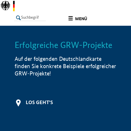
undefined
MENÜ
Erfolgreiche GRW-Projekte
LISTE
Filter
Info
Auf der folgenden Deutschlandkarte
finden Sie konkrete Beispiele erfolgreicher
GRW-Projekte!
LOS GEHT'S