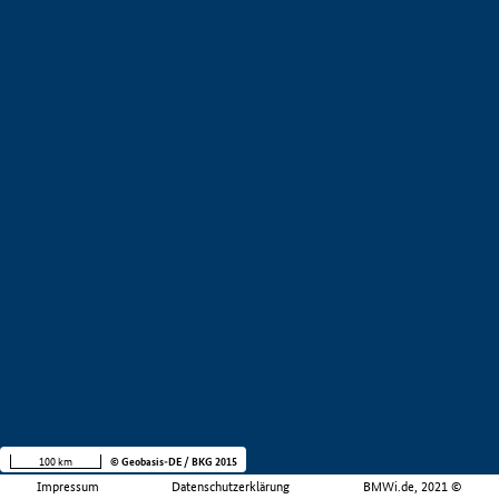
100 km
© Geobasis-DE / BKG 2015
Impressum
Datenschutzerklärung
BMWi.de, 2021 ©