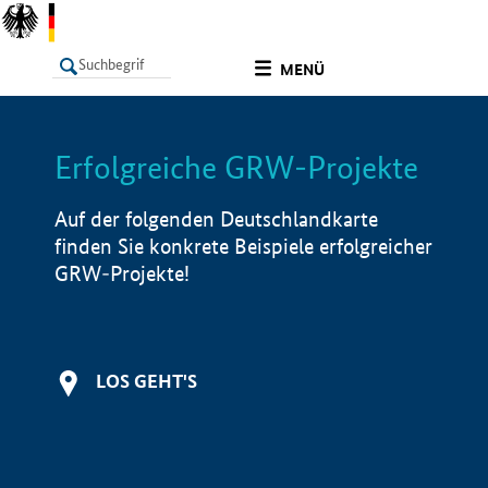
undefined
MENÜ
Erfolgreiche GRW-Projekte
LISTE
Filter
Info
Auf der folgenden Deutschlandkarte
finden Sie konkrete Beispiele erfolgreicher
GRW-Projekte!
LOS GEHT'S