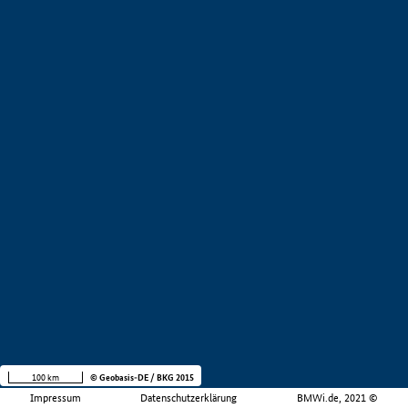
100 km
© Geobasis-DE / BKG 2015
Impressum
Datenschutzerklärung
BMWi.de, 2021 ©