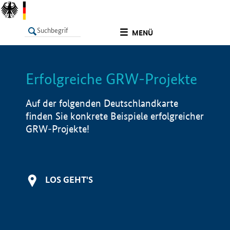
undefined
MENÜ
Erfolgreiche GRW-Projekte
LISTE
Filter
Info
Auf der folgenden Deutschlandkarte
finden Sie konkrete Beispiele erfolgreicher
GRW-Projekte!
LOS GEHT'S