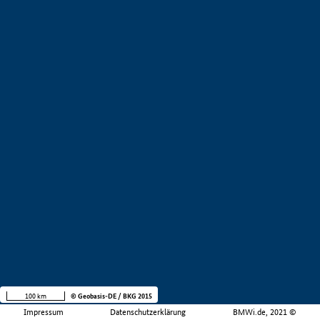
100 km
© Geobasis-DE / BKG 2015
Impressum
Datenschutzerklärung
BMWi.de, 2021 ©