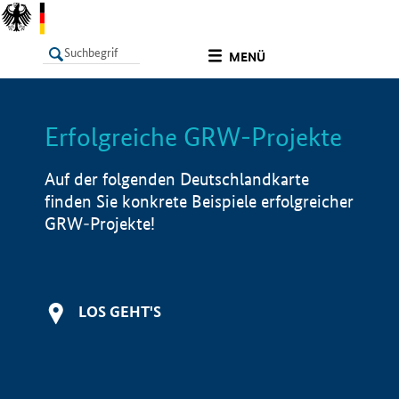
undefined
MENÜ
Erfolgreiche GRW-Projekte
LISTE
Filter
Info
Auf der folgenden Deutschlandkarte
finden Sie konkrete Beispiele erfolgreicher
GRW-Projekte!
LOS GEHT'S