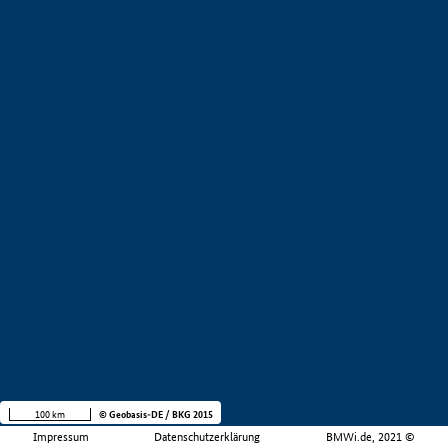
100 km
© Geobasis-DE / BKG 2015
Impressum
Datenschutzerklärung
BMWi.de, 2021 ©