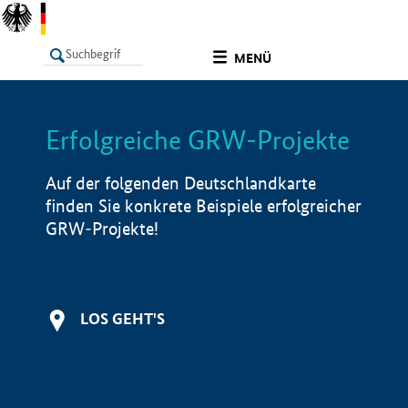
undefined
MENÜ
Erfolgreiche GRW-Projekte
LISTE
Filter
Info
Auf der folgenden Deutschlandkarte
finden Sie konkrete Beispiele erfolgreicher
GRW-Projekte!
LOS GEHT'S