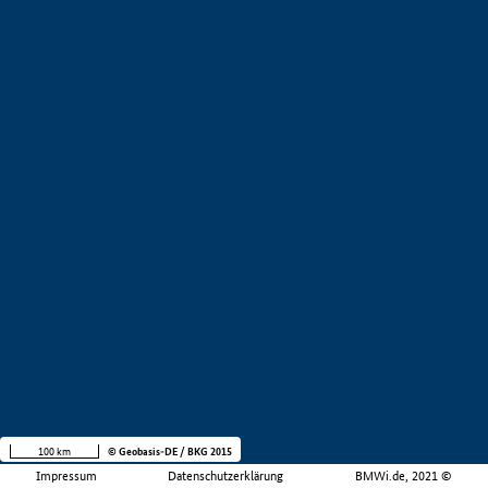
100 km
© Geobasis-DE / BKG 2015
Impressum
Datenschutzerklärung
BMWi.de, 2021 ©