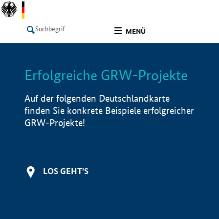
undefined
MENÜ
Erfolgreiche GRW-Projekte
LISTE
Filter
Info
Auf der folgenden Deutschlandkarte
finden Sie konkrete Beispiele erfolgreicher
GRW-Projekte!
LOS GEHT'S