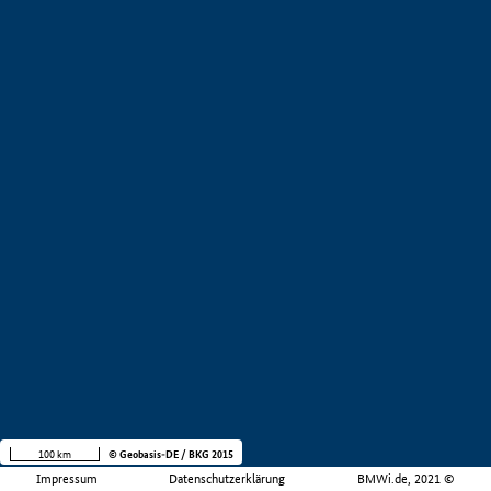
100 km
© Geobasis-DE / BKG 2015
Impressum
Datenschutzerklärung
BMWi.de, 2021 ©