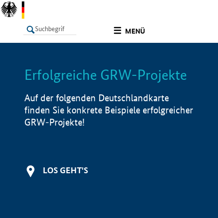
undefined
MENÜ
Erfolgreiche GRW-Projekte
LISTE
Filter
Info
Auf der folgenden Deutschlandkarte
finden Sie konkrete Beispiele erfolgreicher
GRW-Projekte!
LOS GEHT'S