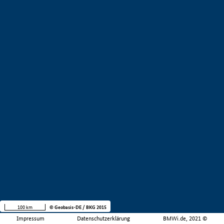
100 km
© Geobasis-DE / BKG 2015
Impressum
Datenschutzerklärung
BMWi.de, 2021 ©