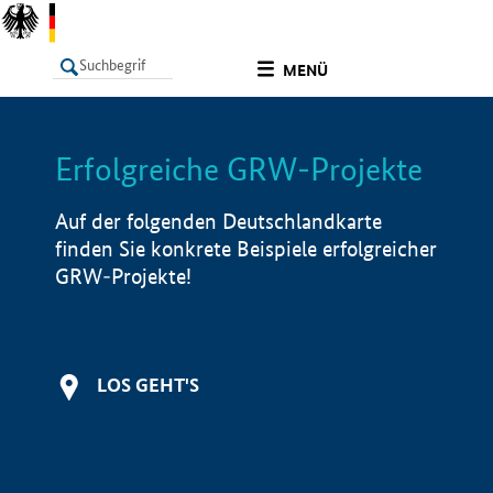
undefined
MENÜ
Erfolgreiche GRW-Projekte
LISTE
Filter
Info
Auf der folgenden Deutschlandkarte
finden Sie konkrete Beispiele erfolgreicher
GRW-Projekte!
LOS GEHT'S