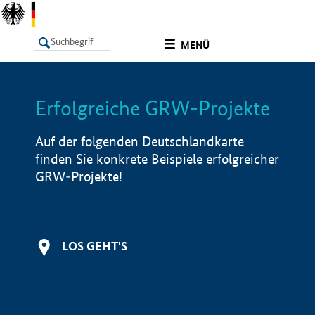
undefined
MENÜ
Erfolgreiche GRW-Projekte
LISTE
Filter
Info
Auf der folgenden Deutschlandkarte
finden Sie konkrete Beispiele erfolgreicher
GRW-Projekte!
LOS GEHT'S