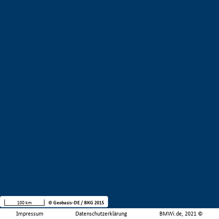
100 km
© Geobasis-DE / BKG 2015
Impressum
Datenschutzerklärung
BMWi.de, 2021 ©