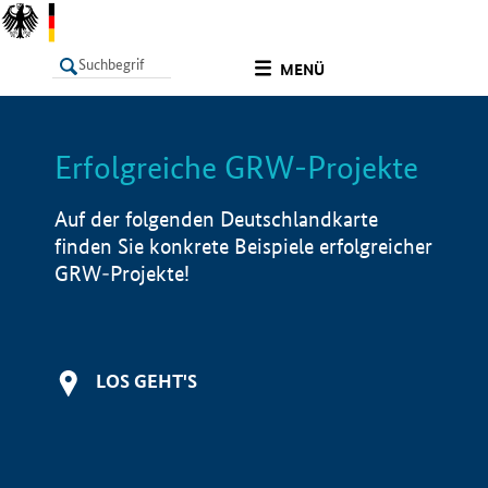
undefined
MENÜ
Erfolgreiche GRW-Projekte
LISTE
Filter
Info
Auf der folgenden Deutschlandkarte
finden Sie konkrete Beispiele erfolgreicher
GRW-Projekte!
LOS GEHT'S