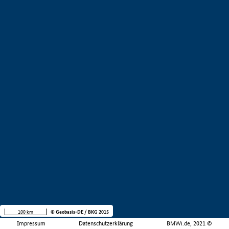
100 km
© Geobasis-DE / BKG 2015
Impressum
Datenschutzerklärung
BMWi.de, 2021 ©