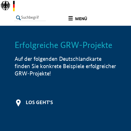
undefined
MENÜ
Erfolgreiche GRW-Projekte
LISTE
Filter
Info
Auf der folgenden Deutschlandkarte
finden Sie konkrete Beispiele erfolgreicher
GRW-Projekte!
LOS GEHT'S