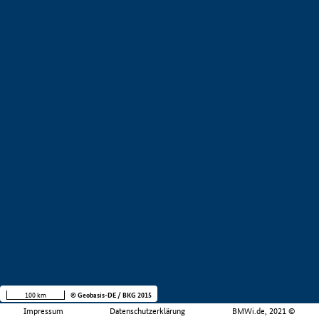
100 km
© Geobasis-DE / BKG 2015
Impressum
Datenschutzerklärung
BMWi.de, 2021 ©