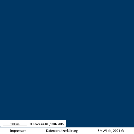
100 km
© Geobasis-DE / BKG 2015
Impressum
Datenschutzerklärung
BMWi.de, 2021 ©