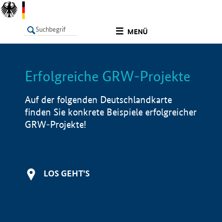
undefined
MENÜ
Erfolgreiche GRW-Projekte
LISTE
Filter
Info
Auf der folgenden Deutschlandkarte
finden Sie konkrete Beispiele erfolgreicher
GRW-Projekte!
LOS GEHT'S